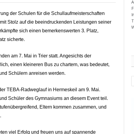
A
F
rung der Schulen für die Schullaufmeisterschaften
I
T
mit Stolz auf die beeindruckenden Leistungen seiner
W
kämpfte sich einen bemerkenswerten 3. Platz,
tz sicherte.
den am 7. Mai in Trier statt. Angesichts der
lich, einen kleineren Bus zu chartern, was bedeutet,
 und Schülern anreisen werden.
A
 der TEBA-Radweglauf in Hermeskeil am 9. Mai.
 und Schüler des Gymnasiums an diesem Event teil.
 stufenübergreifend, Eltern kommen zusammen, und
.
ten viel Erfolg und freuen uns auf spannende