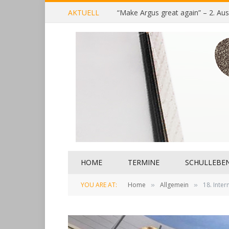
AKTUELL
“Make Argus great again” – 2. Au
HOME
TERMINE
SCHULLEBE
YOU ARE AT:
Home
Allgemein
18. Inte
»
»