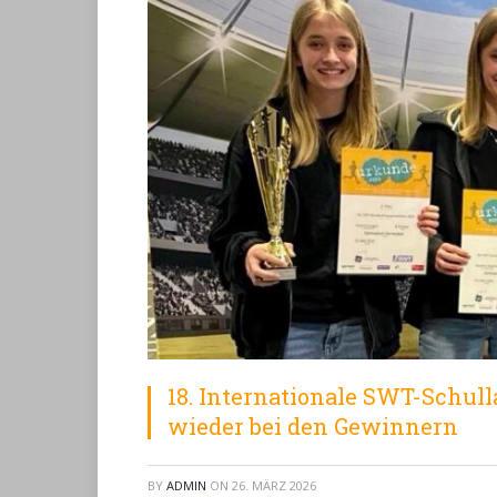
18. Internationale SWT-Schu
wieder bei den Gewinnern
BY
ADMIN
ON
26. MÄRZ 2026