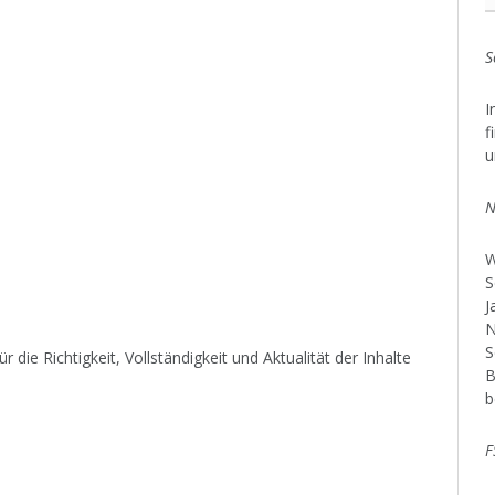
S
I
f
u
N
W
S
J
N
S
r die Richtigkeit, Vollständigkeit und Aktualität der Inhalte
B
b
F