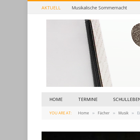
AKTUELL
Musikalische Sommernacht
HOME
TERMINE
SCHULLEBE
YOU ARE AT:
Home
Fächer
Musik
E
»
»
»