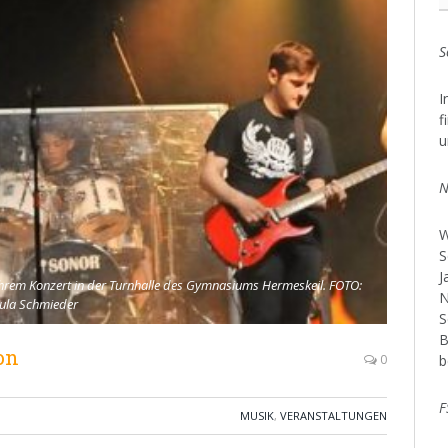
S
I
f
u
N
W
S
J
ihrem Konzert in der Turnhalle des Gymnasiums Hermeskeil. FOTO:
N
ula Schmieder
S
B
on
b
0
F
MUSIK
,
VERANSTALTUNGEN