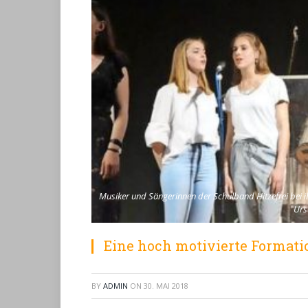
Musiker und Sängerinnen der Schulband Hitzefrei bei 
Urs
Eine hoch motivierte Formati
BY
ADMIN
ON
30. MAI 2018