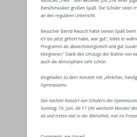
Musicals „Fate“. Sein aktueller Job „mit einer j
Berufsmusiker großen Spaß. Die Schüler seien m
an den regulären Unterricht.
Besucher Bernd Rausch hatte seinen Spaß beim K
ich bis jetzt gehört habe, war gut“, lobte er wä
Programm als abwechslungsreich und gut zusamme
integrieren.“ Dank des Umzugs der Bühne von ein
auch die Atmosphäre sehr schön.
Eingeladen zu dem Konzert mit „ehrlicher, hand
Gymnasiums.
Das nächste Konzert von Schülern des Gymnasium
Sonntag, 10. Juni. Ab 17 Uhr wechseln Musiker d
ab und treten mal in der Bibliothek, mal im Freien
Comments are closed.