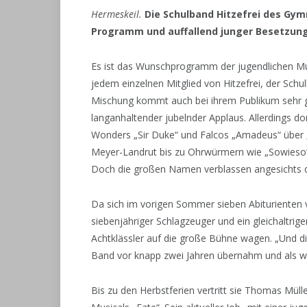
Hermeskeil.
Die Schulband Hitzefrei des Gy
Programm und auffallend junger Besetzung
Es ist das Wunschprogramm der jugendlichen Mu
jedem einzelnen Mitglied von Hitzefrei, der Sch
Mischung kommt auch bei ihrem Publikum sehr g
langanhaltender jubelnder Applaus. Allerdings d
Wonders „Sir Duke“ und Falcos „Amadeus“ über „
Meyer-Landrut bis zu Ohrwürmern wie „Sowieso“
Doch die großen Namen verblassen angesichts de
Da sich im vorigen Sommer sieben Abiturienten v
siebenjähriger Schlagzeuger und ein gleichaltriger
Achtklässler auf die große Bühne wagen. „Und die
Band vor knapp zwei Jahren übernahm und als 
Bis zu den Herbstferien vertritt sie Thomas Müll