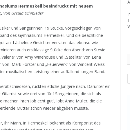
A
mnasiums Hermeskeil beeindruckt mit neuem
F
.
Von Ursula Schmieder
I
T
W
siker und Sängerinnen: 19 Stücke, vorgeschlagen von
ulband des Gymnasiums Hermeskeil. Und die beachtliche
ut an. Lächelnde Gesichter verraten das ebenso wie
ominieren auch erstklassige Stücke den Abend: von Stevie
Valerie“ von Amy Winehouse und „Satellite“ von Lena
 von Mark Forster und „Feuerwerk“ von Wincent Weiss.
r musikalischen Leistung einer auffallend jungen Band.
A
erabschiedeten, rückten etliche Jüngere nach. Darunter ein
 Gitarrist sowie drei von fünf Sängerinnen, die sich als
 machen ihren Job echt gut“, lobt Anne Müller, die die
werdende Mutter schon wieder abgeben musste.
er, ihr Mann, in Hermeskeil bekannt als Komponist des