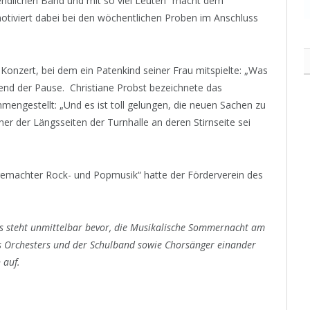
ugendlichen Band und mit so viel Leuten“ macht dem
otiviert dabei bei den wöchentlichen Proben im Anschluss
onzert, bei dem ein Patenkind seiner Frau mitspielte: „Was
hrend der Pause. Christiane Probst bezeichnete das
ngestellt: „Und es ist toll gelungen, die neuen Sachen zu
er der Längsseiten der Turnhalle an deren Stirnseite sei
gemachter Rock- und Popmusik“ hatte der Förderverein des
s steht unmittelbar bevor, die Musikalische Sommernacht am
es Orchesters und der Schulband sowie Chorsänger einander
 auf.