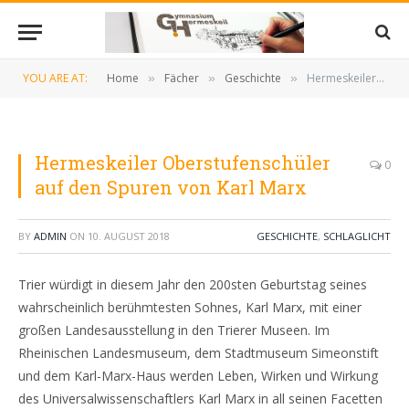
YOU ARE AT:
Home
Fächer
Geschichte
Hermeskeiler Oberstufenschüler auf den Spuren von Karl Marx
»
»
»
Hermeskeiler Oberstufenschüler
0
auf den Spuren von Karl Marx
BY
ADMIN
ON
10. AUGUST 2018
GESCHICHTE
,
SCHLAGLICHT
Trier würdigt in diesem Jahr den 200sten Geburtstag seines
wahrscheinlich berühmtesten Sohnes, Karl Marx, mit einer
großen Landesausstellung in den Trierer Museen. Im
Rheinischen Landesmuseum, dem Stadtmuseum Simeonstift
und dem Karl-Marx-Haus werden Leben, Wirken und Wirkung
des Universalwissenschaftlers Karl Marx in all seinen Facetten