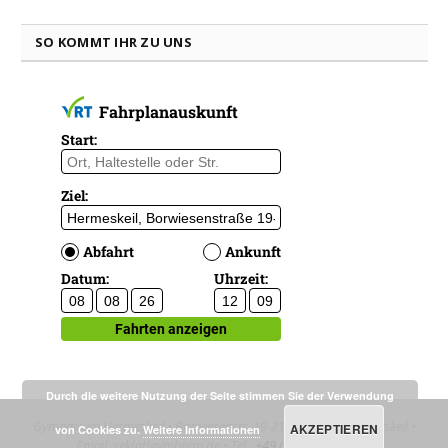
SO KOMMT IHR ZU UNS
Durch die weitere Nutzung der Seite stimmen Sie der Verwendung
Gymnasium Hermeskeil • Borwiesenstr. 19-21 • D-54411 Hermeskeil •
AKZEPTIEREN
von Cookies zu.
Weitere Informationen
Email: sek[at]gymherm.de • Tel.:
+49 (0)65 03 95 2000