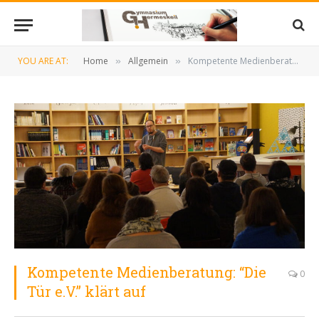
YOU ARE AT:
Home
Allgemein
Kompetente Medienberatung: “Die Tür e.V.” klärt auf
»
»
Kompetente Medienberatung: “Die
0
Tür e.V.” klärt auf