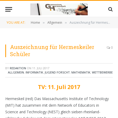
YOU ARE AT:
Home
Allgemein
Auszeichnung für Hermeskeiler Schüler
»
»
Auszeichnung für Hermeskeiler
0
Schüler
BY
REDAKTION
ON
11. JULI 2017
ALLGEMEIN
,
INFORMATIK
,
JUGEND FORSCHT
,
MATHEMATIK
,
WETTBEWERBE
TV: 11. Juli
2017
Hermeskeil (red) Das Massachusetts Institute of Technology
(MIT) hat zusammen mit dem Network of Educators in
Science and Technology (NEST) gleich sieben rheinland-