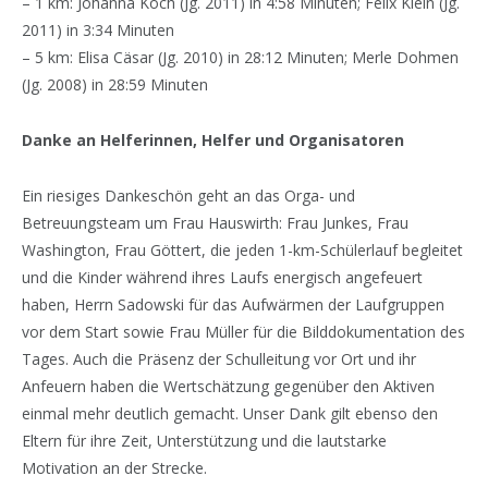
– 1 km: Johanna Koch (Jg. 2011) in 4:58 Minuten; Felix Klein (Jg.
2011) in 3:34 Minuten
– 5 km: Elisa Cäsar (Jg. 2010) in 28:12 Minuten; Merle Dohmen
(Jg. 2008) in 28:59 Minuten
Danke an Helferinnen, Helfer und Organisatoren
Ein riesiges Dankeschön geht an das Orga- und
Betreuungsteam um Frau Hauswirth: Frau Junkes, Frau
Washington, Frau Göttert, die jeden 1-km-Schülerlauf begleitet
und die Kinder während ihres Laufs energisch angefeuert
haben, Herrn Sadowski für das Aufwärmen der Laufgruppen
vor dem Start sowie Frau Müller für die Bilddokumentation des
Tages. Auch die Präsenz der Schulleitung vor Ort und ihr
Anfeuern haben die Wertschätzung gegenüber den Aktiven
einmal mehr deutlich gemacht. Unser Dank gilt ebenso den
Eltern für ihre Zeit, Unterstützung und die lautstarke
Motivation an der Strecke.