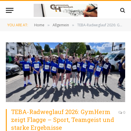
YOU ARE AT:
Home
Allgemein
TEBA-Radweglauf 2026: GymHerm zeigt Flagge – Sport, Teamgeist und starke Ergebnisse
»
»
TEBA-Radweglauf 2026: GymHerm
0
zeigt Flagge – Sport, Teamgeist und
starke Ergebnisse