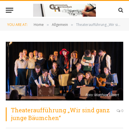
YOU ARE AT:
Home
Allgemein
Theateraufführung „Wir sind ganz junge Bäumchen“
»
»
Foto: Matthias Elwert
Theateraufführung „Wir sind ganz
0
junge Bäumchen“